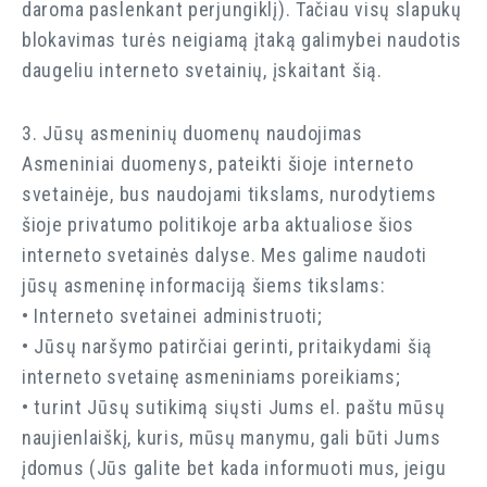
daroma paslenkant perjungiklį). Tačiau visų slapukų
blokavimas turės neigiamą įtaką galimybei naudotis
daugeliu interneto svetainių, įskaitant šią.
3. Jūsų asmeninių duomenų naudojimas
Asmeniniai duomenys, pateikti šioje interneto
svetainėje, bus naudojami tikslams, nurodytiems
šioje privatumo politikoje arba aktualiose šios
interneto svetainės dalyse. Mes galime naudoti
jūsų asmeninę informaciją šiems tikslams:
• Interneto svetainei administruoti;
• Jūsų naršymo patirčiai gerinti, pritaikydami šią
interneto svetainę asmeniniams poreikiams;
• turint Jūsų sutikimą siųsti Jums el. paštu mūsų
naujienlaiškį, kuris, mūsų manymu, gali būti Jums
įdomus (Jūs galite bet kada informuoti mus, jeigu