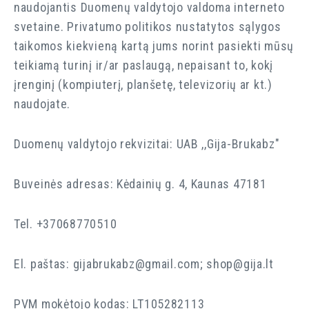
naudojantis Duomenų valdytojo valdoma interneto
Priminti slaptažodį
svetaine. Privatumo politikos nustatytos sąlygos
taikomos kiekvieną kartą jums norint pasiekti mūsų
REGISTRUOTIS
teikiamą turinį ir/ar paslaugą, nepaisant to, kokį
įrenginį (kompiuterį, planšetę, televizorių ar kt.)
naudojate.
Duomenų valdytojo rekvizitai: UAB ,,Gija-Brukabz"
Buveinės adresas: Kėdainių g. 4, Kaunas 47181
Tel. +37068770510
El. paštas: gijabrukabz@gmail.com; shop@gija.lt
PVM mokėtojo kodas: LT105282113