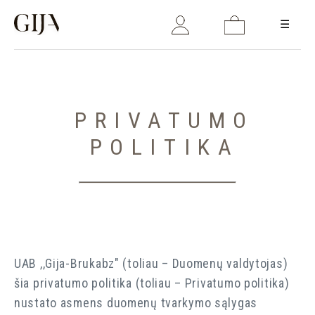
☰
Prisijungti
El. paštas
PRIVATUMO
POLITIKA
Slaptažodis
UAB ,,Gija-Brukabz" (toliau – Duomenų valdytojas)
šia privatumo politika (toliau – Privatumo politika)
PRISIJUNGTI
nustato asmens duomenų tvarkymo sąlygas