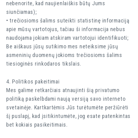
nebenorite, kad naujienlaiškis būtų Jums
siunčiamas);
• trečiosioms šalims suteikti statistinę informaciją
apie mūsų vartotojus, tačiau ši informacija nebus
naudojama jokiam atskiram vartotojui identifikuoti;
Be aiškaus jūsų sutikimo mes neteiksime jūsų
asmeninių duomenų jokioms trečiosioms šalims
tiesioginės rinkodaros tikslais.
4. Politikos pakeitimai
Mes galime retkarčiais atnaujinti šią privatumo
politiką paskelbdami naują versiją savo interneto
svetainėje. Kartkartėmis Jūs turėtumėte peržiūrėti
šį puslapį, kad įsitikintumėte, jog esate patenkintas
bet kokiais pasikeitimais.