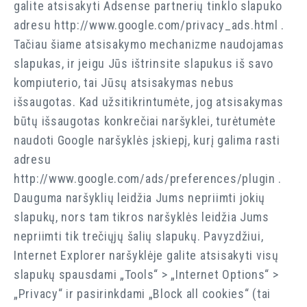
galite atsisakyti Adsense partnerių tinklo slapuko
adresu http://www.google.com/privacy_ads.html .
Tačiau šiame atsisakymo mechanizme naudojamas
slapukas, ir jeigu Jūs ištrinsite slapukus iš savo
kompiuterio, tai Jūsų atsisakymas nebus
išsaugotas. Kad užsitikrintumėte, jog atsisakymas
būtų išsaugotas konkrečiai naršyklei, turėtumėte
naudoti Google naršyklės įskiepį, kurį galima rasti
adresu
http://www.google.com/ads/preferences/plugin .
Dauguma naršyklių leidžia Jums nepriimti jokių
slapukų, nors tam tikros naršyklės leidžia Jums
nepriimti tik trečiųjų šalių slapukų. Pavyzdžiui,
Internet Explorer naršyklėje galite atsisakyti visų
slapukų spausdami „Tools“ > „Internet Options“ >
„Privacy“ ir pasirinkdami „Block all cookies“ (tai