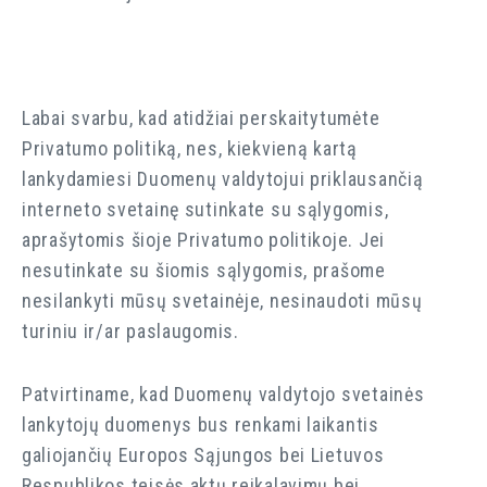
Labai svarbu, kad atidžiai perskaitytumėte
Privatumo politiką, nes, kiekvieną kartą
lankydamiesi Duomenų valdytojui priklausančią
interneto svetainę sutinkate su sąlygomis,
aprašytomis šioje Privatumo politikoje. Jei
nesutinkate su šiomis sąlygomis, prašome
nesilankyti mūsų svetainėje, nesinaudoti mūsų
turiniu ir/ar paslaugomis.
Patvirtiname, kad Duomenų valdytojo svetainės
lankytojų duomenys bus renkami laikantis
galiojančių Europos Sąjungos bei Lietuvos
Respublikos teisės aktų reikalavimų bei