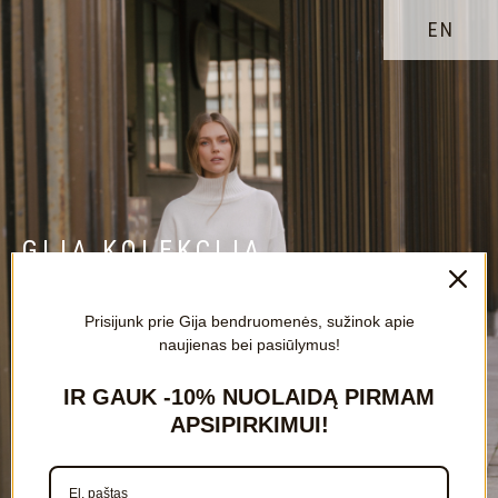
EN
GIJA KOLEKCIJA
Prisijunk prie Gija bendruomenės, sužinok apie
naujienas bei pasiūlymus!
IR GAUK
-10%
NUOLAIDĄ PIRMAM
APSIPIRKIMUI!