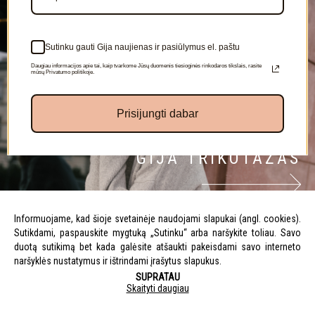
Sutinku gauti Gija naujienas ir pasiūlymus el. paštu
Daugiau informacijos apie tai, kaip tvarkome Jūsų duomenis tiesioginės rinkodaros tikslais, rasite
mūsų Privatumo politikoje.
Prisijungti dabar
GIJA TRIKOTAŽAS
Informuojame, kad šioje svetainėje naudojami slapukai (angl. cookies).
Sutikdami, paspauskite mygtuką „Sutinku“ arba naršykite toliau. Savo
duotą sutikimą bet kada galėsite atšaukti pakeisdami savo interneto
naršyklės nustatymus ir ištrindami įrašytus slapukus.
SUPRATAU
Skaityti daugiau